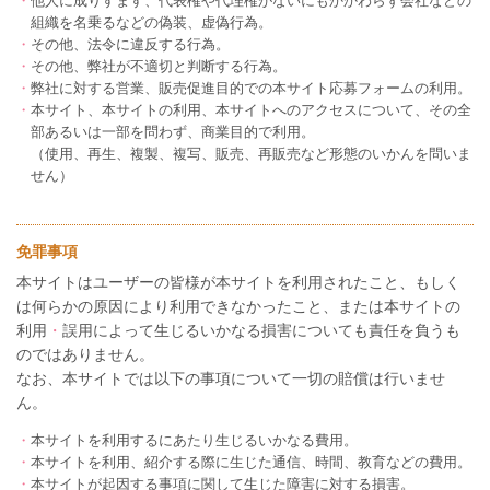
・
他人に成りすます、代表権や代理権がないにもかかわらず会社などの
組織を名乗るなどの偽装、虚偽行為。
・
その他、法令に違反する行為。
・
その他、弊社が不適切と判断する行為。
・
弊社に対する営業、販売促進目的での本サイト応募フォームの利用。
・
本サイト、本サイトの利用、本サイトへのアクセスについて、その全
部あるいは一部を問わず、商業目的で利用。
（使用、再生、複製、複写、販売、再販売など形態のいかんを問いま
せん）
免罪事項
本サイトはユーザーの皆様が本サイトを利用されたこと、もしく
は何らかの原因により利用できなかったこと、または本サイトの
利用
・
誤用によって生じるいかなる損害についても責任を負うも
のではありません。
なお、本サイトでは以下の事項について一切の賠償は行いませ
ん。
・
本サイトを利用するにあたり生じるいかなる費用。
・
本サイトを利用、紹介する際に生じた通信、時間、教育などの費用。
・
本サイトが起因する事項に関して生じた障害に対する損害。