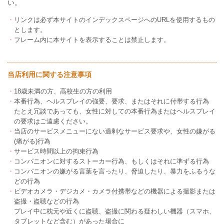
い。
・
リンクは必ず本サイトのインデックスページへのURLを使用するもの
とします。
・
フレーム内に本サイトを表示することは禁止します。
当店利用に関する注意事項
・
18歳未満の方、高校生の方の利用
・
本番行為、ヘルスプレイの強要、要求、またはそれに付帯する行為
たとえ冗談であっても、女性に対しての本番行為またはヘルスプレイ
の要求はご遠慮ください。
・
当店のサービスメニューにない過剰なサービス要求や、女性の嫌がる
(痛がる)行為
・
サービス時間以上の拘束行為
・
コンパニオンに対するストーカー行為、もしくはそれに準ずる行為
・
コンパニオンの嫌がる言葉を言ったり、脅迫したり、暴力をふるうな
どの行為
・
ビデオカメラ・デジカメ・カメラ付携帯などの機器による撮影または
盗撮・盗聴などの行為
プレイ中に枕元や近くに盗聴、盗撮に関わる疑わしい機器（スマホ、
タブレットなど含む）があった場合に