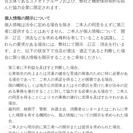
営主体であるユメオトグループおよび、弊社と機密保持契約を結
んだ協力企業に限定されます。
個人情報の開示について
個人情報は法令に定める場合を除き、ご本人の同意をえずに第三
者に提供することはありません。ご本人が個人情報について、開
示
・
訂正
・
消去などを求める権利を有していることを認識し、こ
れらの要求がある場合には、弊社にて開示
・
訂正
・
消去を行いま
す。また、以下の状況下で当店が適法
・
適正であると判断した場
合に限り個人情報を開示することをご承知ください。
・
第三者に不利益を及ぼすと判断した場合。
・
公衆衛生の向上または児童の健全な育成の推進のために特に必要があ
る場合であって、ご本人の承諾を得ることが困難である場合。
・
国の機関もしくは地方公共団体またはその委託を受けた者が法令の定
める事務を遂行することに対して協力する必要がある場合で、ご本人
の同意を得ることによりその事務の遂行に支障を及ぼすおそれがある
場合。
・
裁判所、検察庁、警察、弁護士会、消費者センターまたはこれらに準
じた権限を有する機関から、個人情報についての開示を求められた場
合。
・
ご本人から明示的に第三者への開示または提供を求められた場合。
・
法令により開示または提供が許容されている場合。