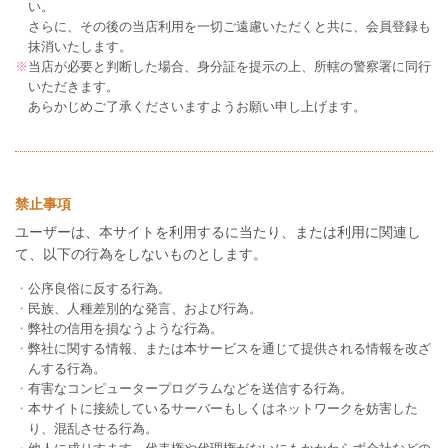
い。
さらに、その後の当店利用を一切ご遠慮いただくと共に、会員登録も
抹消いたします。
※
当店が必要と判断した場合、身分証を提示の上、所轄の警察署に同行
いただきます。
あらかじめご了承くださいますようお願い申し上げます。
禁止事項
ユーザーは、本サイトを利用するに当たり、または利用に関連し
て、以下の行為をしないものとします。
・
公序良俗に反する行為。
・
民族、人種差別的な発言、および行為。
・
弊社の信用を損なうような行為。
・
弊社に関する情報、または本サービスを通じて提供される情報を改ざ
んする行為。
・
有害なコンピュータープログラムなどを送信する行為。
・
本サイトに接続しているサーバーもしくはネットワークを妨害した
り、混乱させる行為。