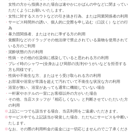
女性の方から指摘された場合は速やかにかばんの中などに閉まってい
ただくようにお願いいたします。
・
女性に対するスカウトなどの引き抜き行為、または同業関係者の利用
・
サービス時間外の誘い、個人的に交際を申し込む（口説く）などの行
為
・
暴力団関係者、またはそれに準ずる方の利用
・
覚醒剤などのドラッグその他法律で禁止されている薬物を使用されて
いる方のご利用
・
泥酔状態の方の利用
・
性病・その他の伝染病に感染していると思われる方の利用
・
プレイ時のシャワー(全身および局部の洗浄)やうがいなどを拒否する
方も同様です。
・
性病や不衛生な方、またはそう受け取られる方の利用
・
お部屋や浴室が常識を超えて汚れていて不衛生な状況な方の利用
・
浴室が無い、浴室があっても通常に機能していない場合
・
一軒家やホテルの一室にお客様以外の方がいた場合
・
その他、当店スタッフが『相応しくない』と判断させていただいた方
の利用
※
上記に一つでも該当する場合、当店利用をご遠慮いただきます。
※
サービス中でも上記該当が発覚した場合、ただちにサービスを中断い
たします。
※
なお、その際の利用料金の返金には一切応じませんのでご了承くださ